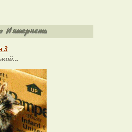
я 3
кий...