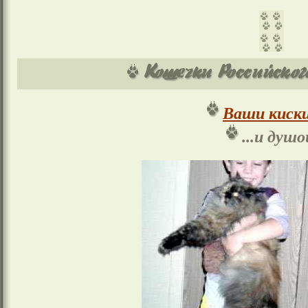
Ваши киски
...и душо