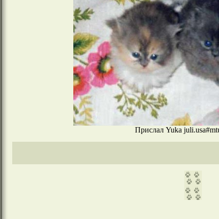
Прислал Yuka juli.usa#mtu