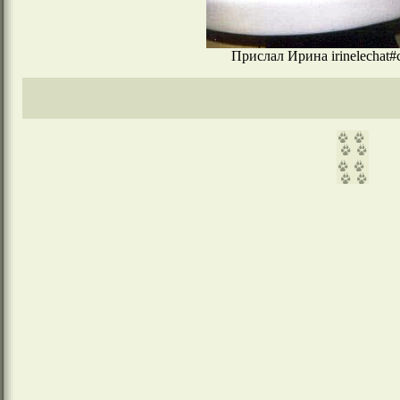
Прислал Ирина irinelechat#c