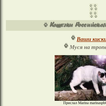
Ваши киски
Муся на троп
Прислал Marina marinaspb#