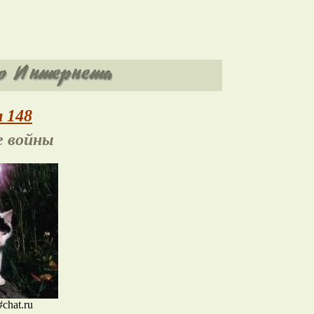
 148
е войны
chat.ru