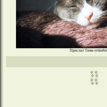
Прислал Тима svtim#ma