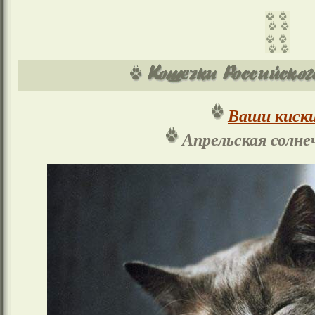
Ваши киски
Апрельская солне