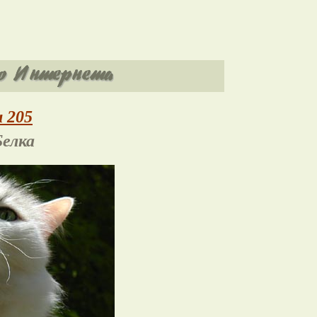
 205
елка