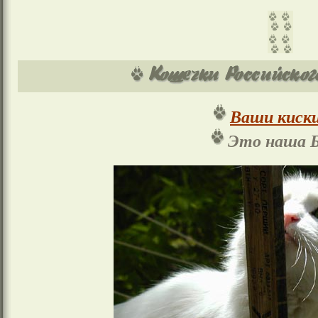
Ваши киски
Это наша Б