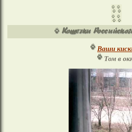
Ваши киск
Том в ок