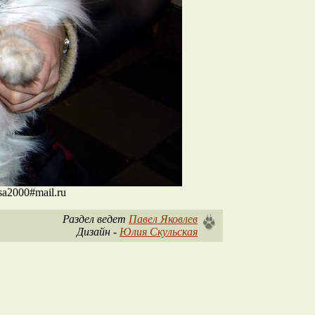
sa2000#mail.ru
Раздел ведет
Павел Яковлев
Дизайн -
Юлия Скульская