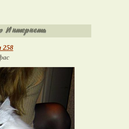
 258
фас