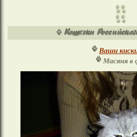
Ваши киски
Масяня в 