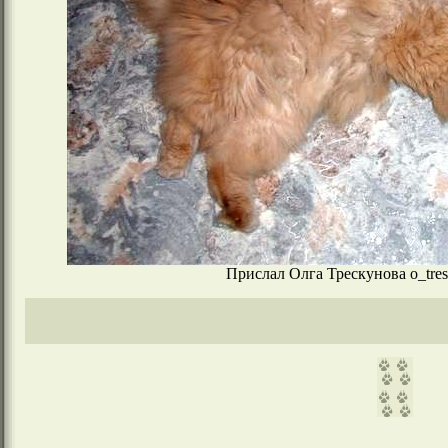
Прислал Олга Трескунова o_tres