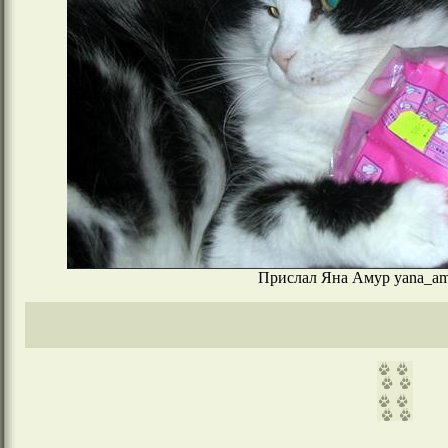
Прислал Яна Амур yana_amu