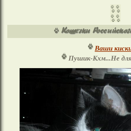
Ваши киски
Пушик-Кхм...Не для