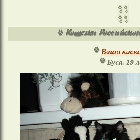
Ваши киски
Буся. 19 