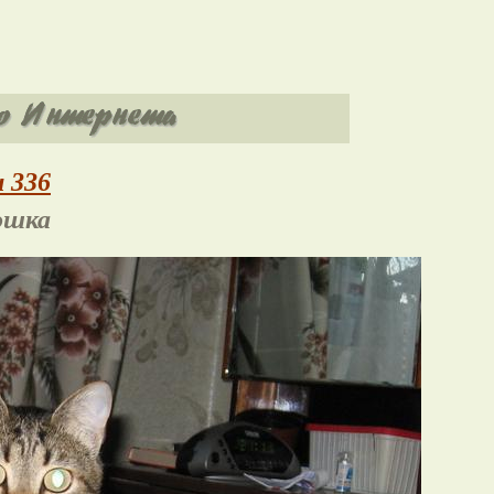
 336
ошка