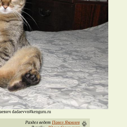
евич dadaevvn#kenguru.ru
Раздел ведет
Павел Яковлев