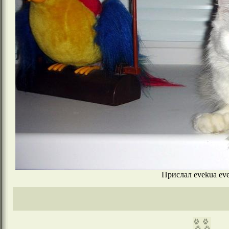
Прислал evekua ev