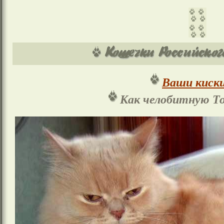
Ваши киски
Как челобитную Т