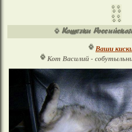
Ваши киски
Кот Василий - собутыльни