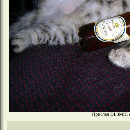
Прислал DL3MIH d