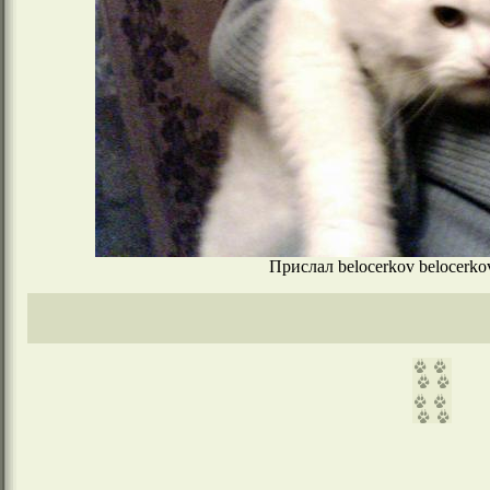
Прислал belocerkov belocerko