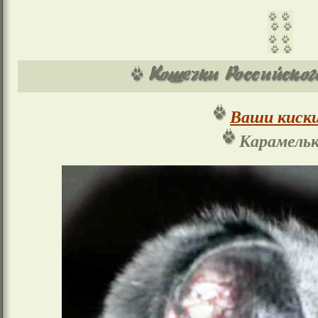
Ваши киски
Карамельк