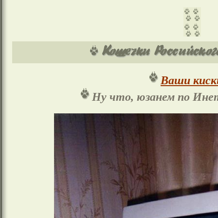
Ваши киск
Ну что, юзанем по Ине