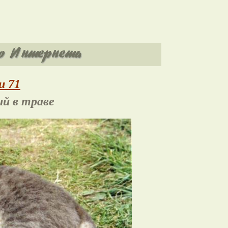
и 71
ий в траве