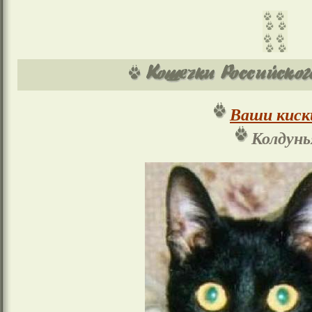
Ваши киск
Колдунь