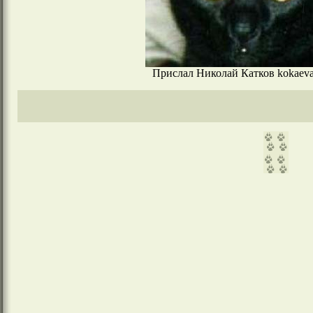
Прислал Николай Катков kokaeva#o