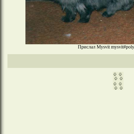
Прислал Mysvit mysvit#polyn