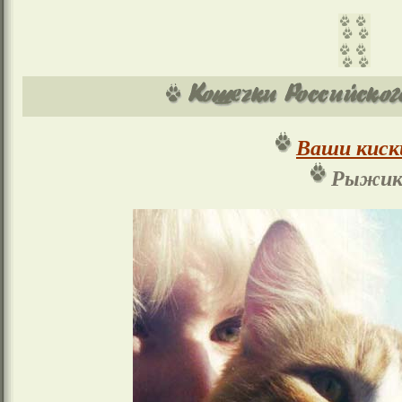
Ваши киск
Рыжи