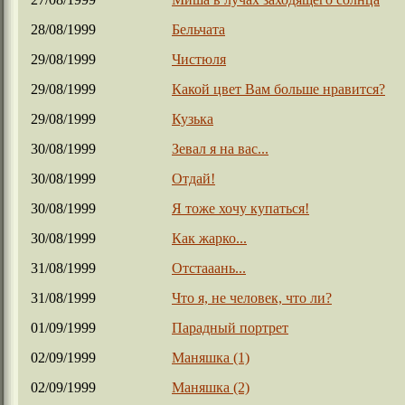
28/08/1999
Бельчата
29/08/1999
Чистюля
29/08/1999
Какой цвет Вам больше нравится?
29/08/1999
Кузька
30/08/1999
Зевал я на вас...
30/08/1999
Отдай!
30/08/1999
Я тоже хочу купаться!
30/08/1999
Как жарко...
31/08/1999
Отстааань...
31/08/1999
Что я, не человек, что ли?
01/09/1999
Парадный портрет
02/09/1999
Маняшка (1)
02/09/1999
Маняшка (2)