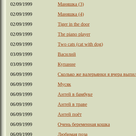
02/09/1999
Маняшка (3)
02/09/1999
Маняшка (4)
02/09/1999
Tiger in the door
02/09/1999
The piano player
02/09/1999
Two cats (cat with dog)
03/09/1999
Василий
03/09/1999
Купание
06/09/1999
Сколько же валерьянки я вчера выпи
06/09/1999
Мусяк
06/09/1999
Антей в бамбуке
06/09/1999
Антей в траве
06/09/1999
Антей поёт
06/09/1999
Очень беременная кошка
06/09/1999
Любимая поза