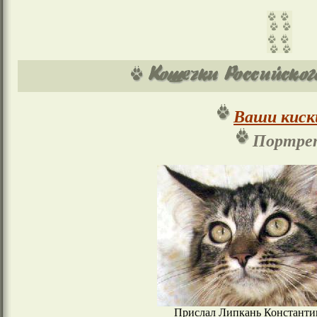
Ваши киск
Портре
Прислал Липкань Константин 