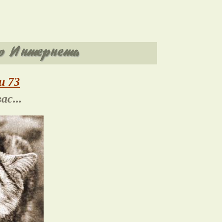
и 73
ас...