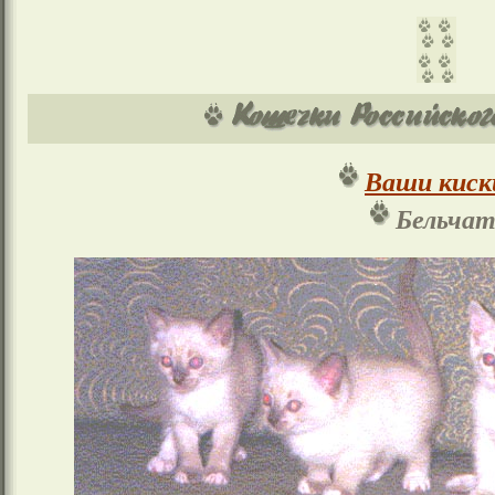
Ваши киск
Бельчат