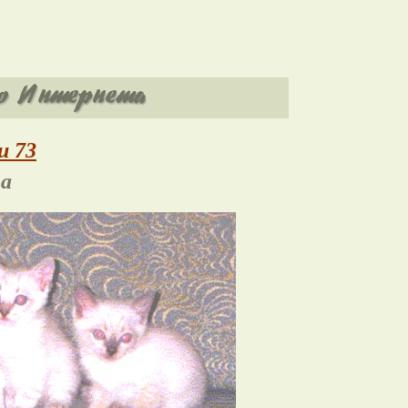
и 73
а