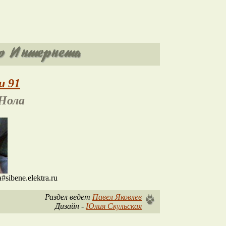
и 91
Нола
sibene.elektra.ru
Раздел ведет
Павел Яковлев
Дизайн -
Юлия Скульская