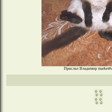
Прислал Владимир market#uk