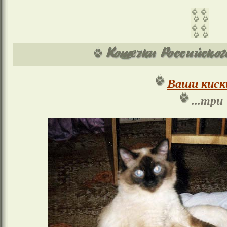
Ваши киск
...три