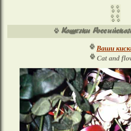
Ваши киск
Cat and flo