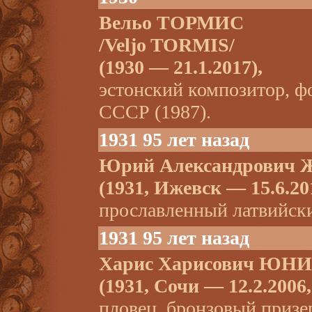
Вельо ТОРМИС
/Veljo TORMIS/
(1930 — 21.1.2017),
эстонский композитор, ф
СССР (1987).
1931 95 лет назад
Юрий Александрови
(1931, Ижевск — 15.6.201
прославленный латвийск
1931 95 лет назад
Харис Харисович ЮН
(1931, Сочи — 12.2.2006
пловец, бронзовый приз