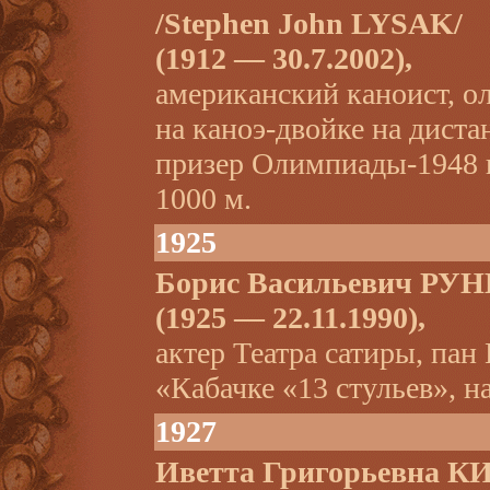
/Stephen John LYSAK/
(1912 — 30.7.2002),
американский каноист, о
на каноэ-двойке на диста
призер Олимпиады-1948 н
1000 м.
1925
Борис Васильевич РУ
(1925 — 22.11.1990),
актер Театра сатиры, па
«Кабачке «13 стульев», 
1927
Иветта Григорьевна 