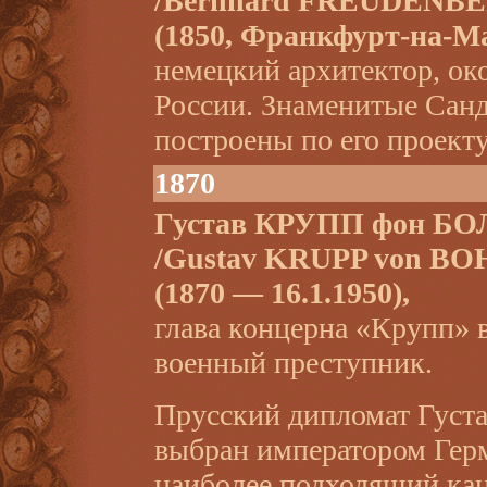
/Bernhard FREUDENB
(1850, Франкфурт-на-Ма
немецкий архитектор, ок
России. Знаменитые Санд
построены по его проекту
1870
Густав КРУПП фон Б
/Gustav KRUPP von B
(1870 — 16.1.1950),
глава концерна «Крупп» 
военный преступник.
Прусский дипломат Густа
выбран императором Ге
наиболее подходящий ка