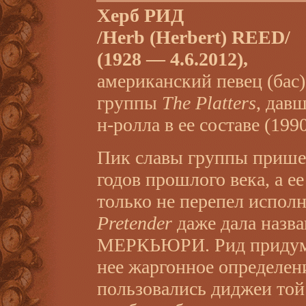
Херб РИД
/Herb (Herbert) REED/
(1928 — 4.6.2012),
американский певец (бас)
группы
The Platters
, дав
н-ролла в ее составе (1990
Пик славы группы прише
годов прошлого века, а е
только не перепел испо
Pretender
даже дала назв
МЕРКЬЮРИ. Рид придумал
нее жаргонное определен
пользовались диджеи той