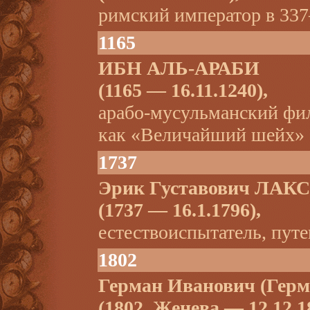
римский император в 33
1165
ИБН АЛЬ-АРАБИ
(1165 — 16.11.1240),
арабо-мусульманский фил
как «Величайший шейх» 
1737
Эрик Густавович ЛА
(1737 — 16.1.1796),
естествоиспытатель, путе
1802
Герман Иванович (Гер
(1802, Женева — 12.12.1