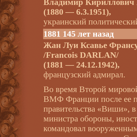
Владимир Кириллов
(1880 — 6.3.1951),
украинский политический
1881 145 лет назад
Жан Луи Ксавье Фран
/Francois DARLAN/
(1881 — 24.12.1942),
французский адмирал.
Во время Второй миров
ВМФ Франции после ее п
правительства «Виши», в
министра обороны, иност
командовал вооруженным