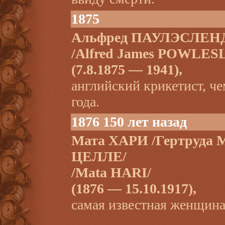
1875
Альфред ПАУЛЭСЛЕН
/Alfred James POWLES
(7.8.1875 — 1941),
английский крикетист, ч
года.
1876 150 лет назад
Мата ХАРИ /Гертруда 
ЦЕЛЛЕ/
/Mata HARI/
(1876 — 15.10.1917),
самая известная женщин