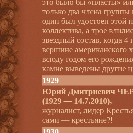
это было бы «пласты» ил
только два члена группы 
один был удостоен этой п
коллектива, а трое влилис
звездный состав, когда 4
вершине американского х
всюду годом его рождени
камне выведены другие 
1929
Юрий Дмитриевич Ч
(1929 — 14.7.2010),
журналист, лидер Крестья
сами — крестьяне?!
1930