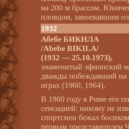
на 200 м брассом. Юниче
пловцом, завоевавшим о
1932
Абебе БИКИЛА
/Abebe BIKILA/
(1932 — 25.10.1973),
знаменитый эфиопский м
дважды побеждавший на
играх (1960, 1964).
В 1960 году в Риме его по
сенсацией: никому не из
спортсмен бежал босиком
первым представителем