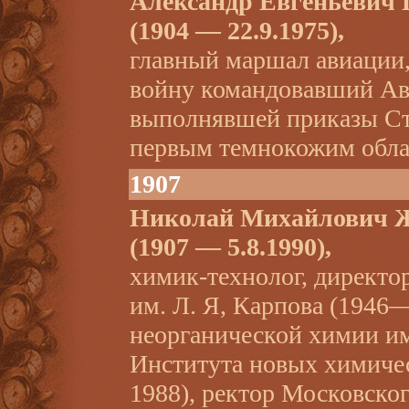
Александр Евгеньеви
(1904 — 22.9.1975),
главный маршал авиации
войну командовавший Ави
выполнявшей приказы Ст
первым темнокожим обла
1907
Николай Михайлови
(1907 — 5.8.1990),
химик-технолог, директо
им. Л. Я, Карпова (1946
неорганической химии им
Института новых химич
1988), ректор Московско