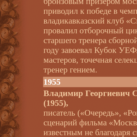
бронзовым призером мос
приводил к победе в чем
владикавказский клуб «
провалил отборочный ци
старшего тренера сборно
году завоевал Кубок УЕ
мастеров, точечная селек
тренер гением.
1955
Владимир Георгиеви
(1955),
писатель («Очередь», «Ро
сценарий фильма «Москва
известным не благодаря с