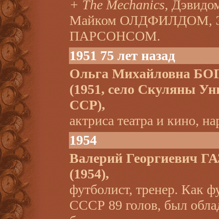
+ The Mechanics
, Дэвид
Майком ОЛДФИЛДОМ, 
ПАРСОНСОМ.
1951 75 лет назад
Ольга Михайловна Б
(1951, село Скуляны У
ССР),
актриса театра и кино, на
1954
Валерий Георгиевич Г
(1954),
футболист, тренер. Как ф
СССР 89 голов, был обла