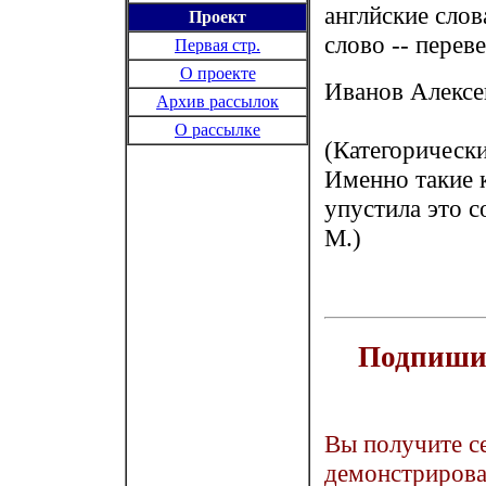
англйские слов
Проект
слово -- перев
Первая стр.
О проекте
Иванов Алекс
Архив рассылок
О рассылке
(Категорически
Именно такие 
упустила это с
М.)
Подпишит
Вы получите с
демонстрирова