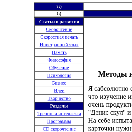
?:)
!:)
Статьи о развитии
Скорочтение
Скоростная печать
Иностранный язык
Память
Философия
Обучение
Методы и
Психология
Бизнес
Я сабсолютно с
Идеи
что изучение 
Творчество
очень продукт
Разделы
"Денис скул" и
Тренинги интеллекта
На себе испыта
Программы
карточки нужн
CD
скорочтение