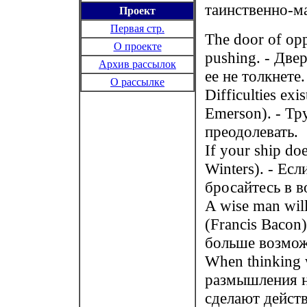
таинственно-ма
Проект
Первая стр.
The door of op
О проекте
pushing. - Две
Архив рассылок
ее не толкнете.
О рассылке
Difficulties ex
Emerson). - Т
преодолевать.
If your ship doe
Winters). - Ес
бросайтесь в в
A wise man will
(Francis Bacon
больше возмож
When thinking w
размышления не
сделают действ