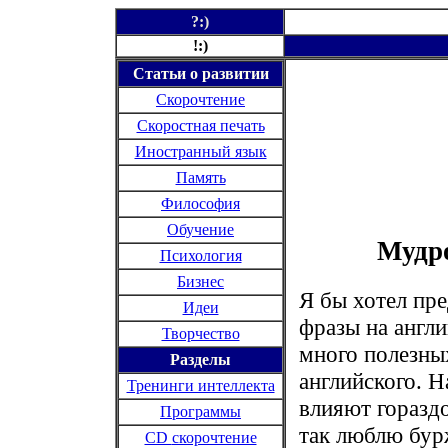
?:)
!:)
Статьи о развитии
Скорочтение
Скоростная печать
Иностранный язык
Память
Философия
Обучение
Мудро
Психология
Бизнес
Я бы хотел пре
Идеи
фразы на англи
Творчество
много полезны
Разделы
английского. Н
Тренинги интеллекта
влияют гораздо
Программы
так люблю бур
CD
скорочтение