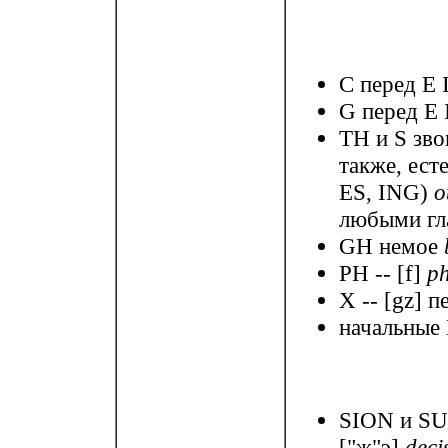
C перед E I
G перед E 
TH и S зво
также, ест
ES, ING)
o
любыми г
GH немое
PH -- [f]
ph
X -- [gz] 
начальные 
SION и SUR
["ж"э]
deci