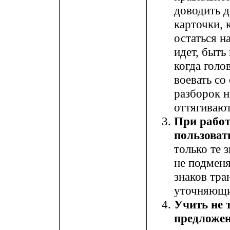
доводить д
карточки, 
остаться н
идет, быть
когда голо
воевать со
разборок н
оттягиваю
При работ
пользоват
только те 
не подменя
знаков тра
уточняющи
Учить не 
предложе