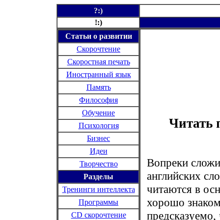
?:)
!:)
Статьи о развитии
Скорочтение
Скоростная печать
Иностранный язык
Память
Философия
Обучение
Читать 
Психология
Бизнес
Идеи
Вопреки сложи
Творчество
английских сло
Разделы
читаются в ос
Тренинги интеллекта
хорошо знаком
Программы
предсказуемо, 
CD
скорочтение