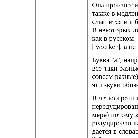
Она произносит
также в медлен
слышится и в б
В некоторых ди
как в русском
['wэ:rker], а не
Буква "а", напр
все-таки разны
совсем разные)
эти звуки обоз
В четкой речи 
нередуцирован
мере) потому з
редуцированны
дается в словар