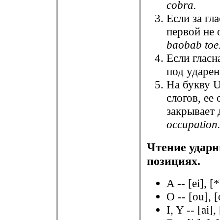
cobra.
Если за гл
первой не 
baobab toe
Если гласн
под ударе
На букву 
слогов, ее
закрывает
occupation
Чтение ударн
позициях.
A -- [ei], [*
O -- [ou], [
I, Y -- [ai], 