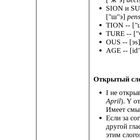
SION и SUR
["ш"э]
pens
TION -- [
TURE -- ["
OUS -- [эs
AGE -- [id
Открытый сло
I не откры
April
). Y 
Имеет смыс
Если за со
другой гла
этим слого