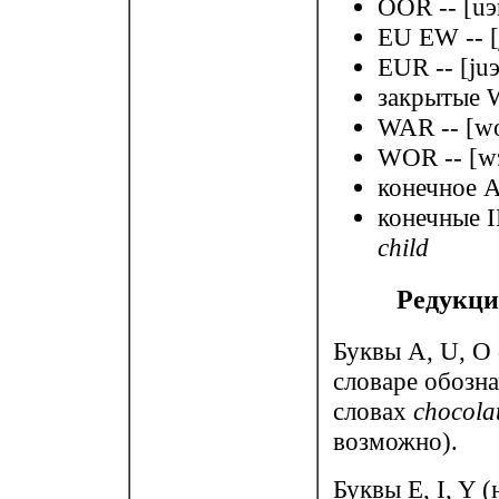
OOR -- [uэ
EU EW -- [
EUR -- [ju
закрытые 
WAR -- [w
WOR -- [w
конечное AL
конечные I
child
Редукци
Буквы A, U, O 
словаре обозна
словах
chocola
возможно).
Буквы E, I, Y (