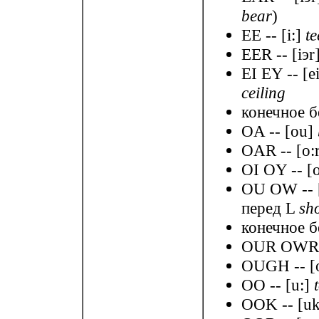
bear
)
EE -- [i:]
te
EER -- [iэr
EI EY -- [e
ceiling
конечное б
OA -- [ou]
OAR -- [o:
OI OY -- [
OU OW -- 
перед L
sh
конечное б
OUR OWR -
OUGH -- [
OO -- [u:]
OOK -- [u