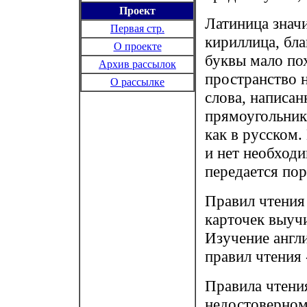
Проект
Латиница значи
Первая стр.
кириллица, бла
О проекте
буквы мало пох
Архив рассылок
пространство 
О рассылке
слова, написан
прямоугольник
как в русском.
и нет необход
передается по
Правил чтения
карточек выучи
Изучение англи
правил чтения 
Правила чтени
недостоверном