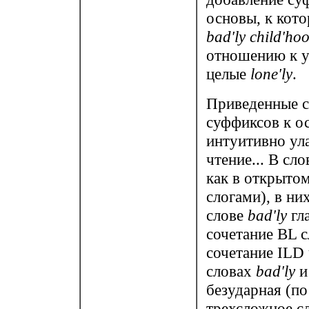
основы, к кот
bad'ly child'ho
отношению к у
целые
lone'ly
.
Приведенные с
суффиксов к ос
интуитивно ула
чтение... В сл
как в открытом
слогами), в них
слове
bad'ly
гл
сочетание BL с
сочетание ILD ч
словах
bad'ly
безударная (п
трехсложное сл