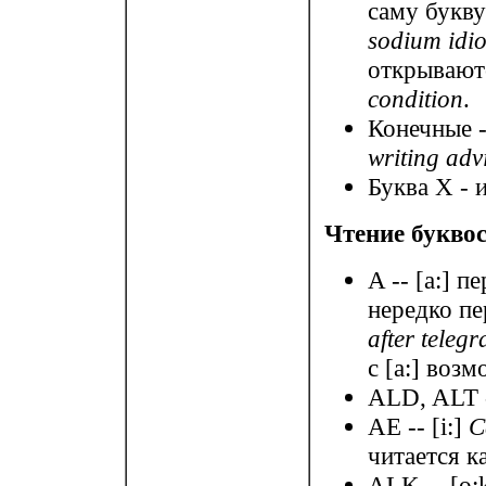
саму букву
sodium idi
открывают
condition
.
Конечные 
writing adv
Буква X - 
Чтение буквос
A -- [a:] п
нередко пе
after teleg
с [a:] воз
ALD, ALT --
AE -- [i:]
C
читается ка
ALK -- [o: