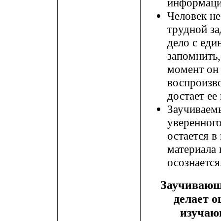
информацию
Человек не
трудной за
дело с ед
запомнить,
момент он 
воспроизво
достает ее
Заучиваем
уверенного
остается в
материала 
осознается
Заучивающи
делает о
изучаю