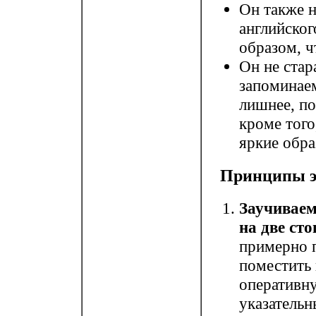
Он также н
английског
образом, ч
Он не стар
запоминае
лишнее, по
кроме того
яркие обра
Принципы э
Заучивае
на две ст
примерно п
поместить 
оперативн
указатель