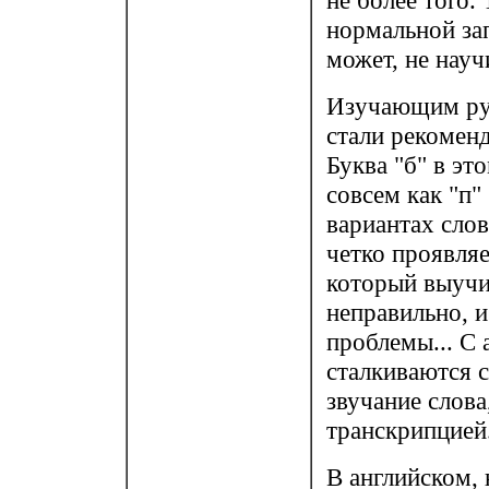
не более того. 
нормальной зап
может, не науч
Изучающим рус
стали рекоменд
Буква "б" в эт
совсем как "п" 
вариантах слов
четко проявля
который выучит
неправильно, и
проблемы... С
сталкиваются 
звучание слова
транскрипцией
В английском, 