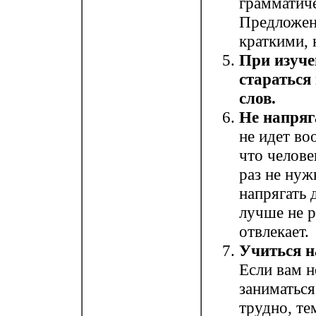
грамматиче
Предложен
краткими, 
При изуче
стараться
слов.
Не напряг
не идет во
что челове
раз не нуж
напрягать 
лучше не р
отвлекает.
Учиться н
Если вам н
заниматься
трудно, те