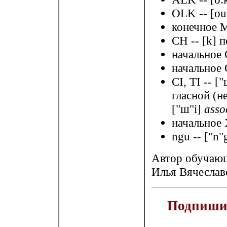
OLK -- [ou
конечное 
CH -- [k] п
начальное 
начальное 
CI, TI -- 
гласной (н
["ш"i]
asso
начальное 
ngu -- ["n
Автор обучающ
Илья Вячеслав
Подпишит