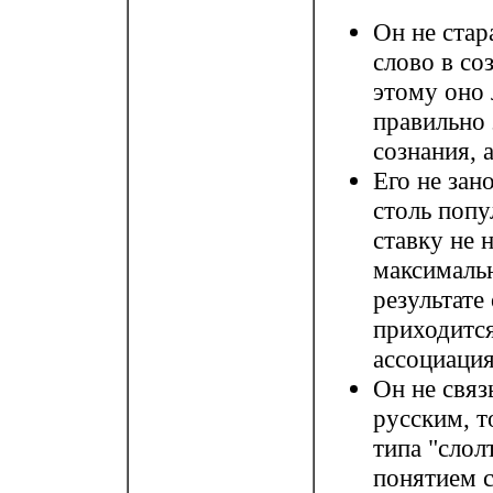
Он не стар
слово в со
этому оно 
правильно 
сознания, 
Его не зан
столь попу
ставку не 
максимальн
результате
приходится
ассоциация
Он не связ
русским, т
типа "слол
понятием с