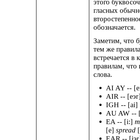
этого буквосоч
гласных обычно
второстепенное
обозначается.
Заметим, что б
тем же правила
встречается в 
правилам, что и
слова.
AI AY -- [e
AIR -- [eэr
IGH -- [ai]
AU AW -- 
EA -- [i:]
m
[e]
spread
[
EAR -- [iэ