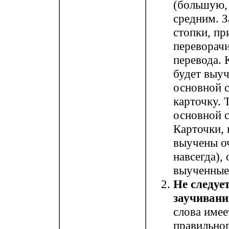
(большую,
средним. З
стопки, пр
переворачи
перевода. 
будет выуч
основной с
карточку. 
основной с
Карточки, 
выучены оч
навсегда),
выученные
Не следует
заучивания
слова имее
правильно