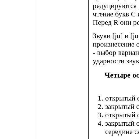
редуцируются д
чтение букв C 
Перед R они ре
Звуки [ju] и [j
произнесение 
- выбор вариан
ударности звук
Четыре ос
открытый с
закрытый с
открытый с
закрытый с
середине с