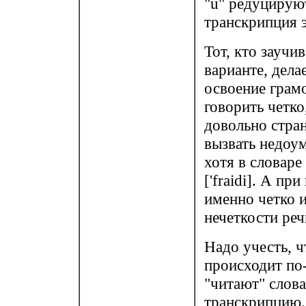
"u" редуцируют
транскрипция э
Тот, кто заучи
варианте, дел
освоение грамо
говорить четко
довольно странн
вызвать недоу
хотя в словаре
['fraidi]. А пр
именно четко и
нечеткости реч
Надо учесть, ч
происходит по
"читают" слова
транскрипцию.