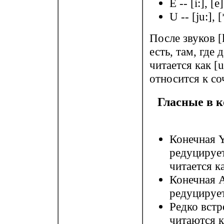
E -- [i:], [e]
U -- [ju:], [
После звуков [l]
есть, там, где 
читается как [u
относится к с
Гласные в 
Конечная 
редуцирует
читается к
Конечная 
редуцирует
Редко встр
читаются к