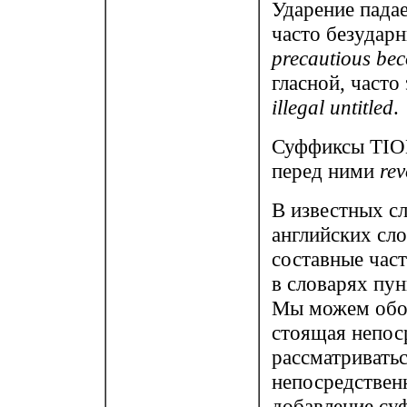
Ударение пада
часто безудар
precautious bec
гласной, часто
illegal untitled
.
Суффиксы TION
перед ними
rev
В известных с
английских сло
составные част
в словарях пу
Мы можем обозн
стоящая непос
рассматриватьс
непосредственн
добавление су