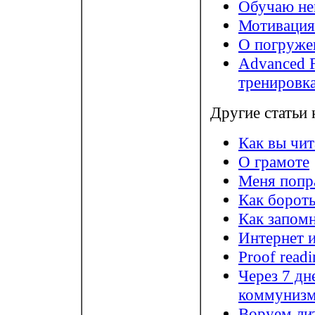
Обучаю не
Мотивация
О погруже
Advanced F
тренировк
Другие статьи
Как вы чит
О грамоте
Меня попра
Как бороть
Как запом
Интернет 
Proof readi
Через 7 дн
коммуниз
Воруем ли