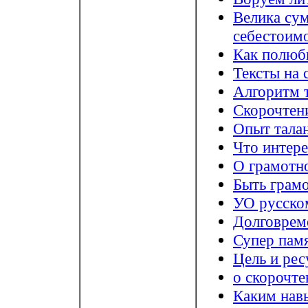
Велика сум
себестоим
Как полюб
Тексты на 
Алгоритм 
Скорочтени
Опыт талан
Что интер
О грамотн
Быть грам
УО русско
Долговрем
Супер памя
Цель и рес
о скорочте
Каким нав