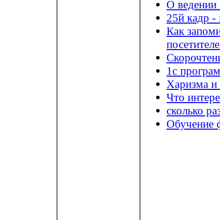
О ведении 
25й кадр -
Как запом
посетител
Скорочтени
1с програм
Харизма и
Что интере
сколько ра
Обучение 