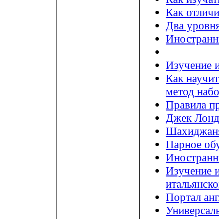
Как отличи
Два уровня
Иностранн
Изучение 
Как научит
метод набо
Правила п
Джек Лонд
Шахиджаня
Парное об
Иностранн
Изучение и
итальянско
Портал анг
Универсал