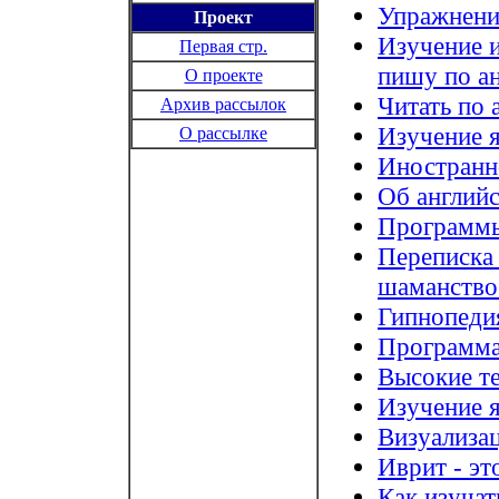
Упражнение
Проект
Изучение и
Первая стр.
пишу по а
О проекте
Читать по 
Архив рассылок
Изучение 
О рассылке
Иностранн
Об англий
Программы
Переписка 
шаманство
Гипнопеди
Программа
Высокие т
Изучение 
Визуализац
Иврит - эт
Как изучат