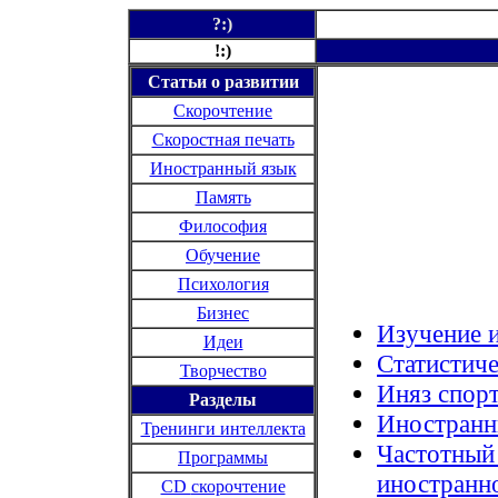
?:)
!:)
Статьи о развитии
Скорочтение
Скоростная печать
Иностранный язык
Память
Философия
Обучение
Психология
Бизнес
Изучение 
Идеи
Статистиче
Творчество
Иняз спор
Разделы
Иностранн
Тренинги интеллекта
Частотный 
Программы
иностранн
CD
скорочтение