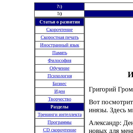
?:)
!:)
Статьи о развитии
Скорочтение
Скоростная печать
Иностранный язык
Память
Философия
Обучение
И
Психология
Бизнес
Григорий Гром
Идеи
Творчество
Вот посмотрит
Разделы
инязы. Здесь м
Тренинги интеллекта
Александр: Де
Программы
новых для мен
CD
скорочтение