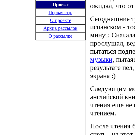
ожидал, что от
Проект
Первая стр.
Сегодняшние т
О проекте
испанском - то
Архив рассылок
минут. Сначал
О рассылке
прослушал, вед
пытаться подпе
музыки
, пыта
результате пел,
экрана :)
Следующим мои
английской кни
чтения еще не
чтением.
После чтения 
спеть - на это