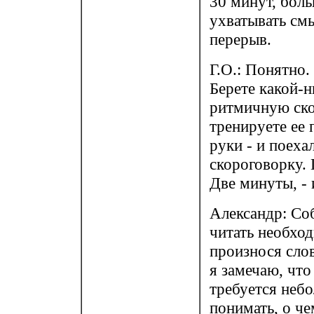
30 минут, боль
ухватывать см
перерыв.
Г.О.: Понятно.
Берете какой-
ритмичную ско
тренируете ее
руки - и поех
скороговорку.
Две минуты, -
Александр: Соб
читать необход
произнося слов
я замечаю, что
требуется небо
понимать, о че