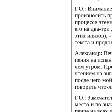
Г.О.: Внимание
произносить п
процессе чтен
его на два-три
этих инязов), 
текста и продо
Александр: Веч
пения на испан
чем утром. Пр
чтением на анг
после чего мо
говорить что-л
Г.О.: Замечате
место и по зна
пение на всех 