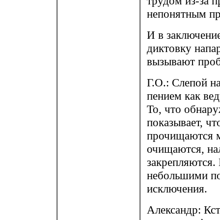
трудом из-за 
непонятным пр
И в заключение
диктовку напа
вызывают проб
Г.О.: Слепой н
пением как ве
То, что обнару
показывает, чт
прочищаются м
очищаются, на
закрепляются. 
небольшими по
исключения.
Александр: Кст